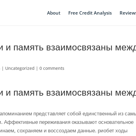
About
Free Credit Analysis
Review
и и память взаимосвязаны меж
6
|
Uncategorized
|
0 comments
и и память взаимосвязаны меж
апоминанием представляет собой единственный из сам
и. Аффективные переживания оказывают основательное
минаем, сохраняем и воссоздаем данные. риобет ходы