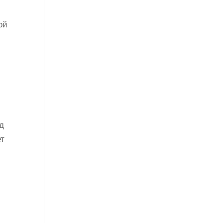
ой
д
ет