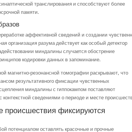
синаптической транслирования и способствуют более
осрочной памяти.
бразов
ереработке аффективной сведений и создании чувствен
ая организация разума действует как особый детектор
задействовании миндалины случается обострение
ринципов кодировки данных в запоминание.
ой магнитно-резонансной томографии раскрывают, что
шансом результативного фиксации чувственных
сцепления миндалины с гиппокампом поставляют
 контекстной сведениями о периоде и месте происшест
ые происшествия фиксируются
бой потенциалом оставлять красочные и прочные