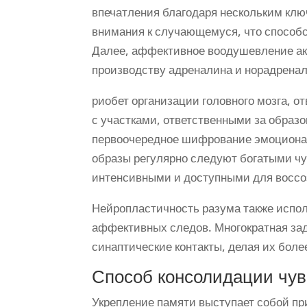
впечатления благодаря нескольким клю
внимания к случающемуся, что способ
Далее, аффективное воодушевление акт
производству адреналина и норадренал
риобет организации головного мозга, 
с участками, ответственными за образ
первоочередное шифрование эмоционал
образы регулярно следуют богатыми чу
интенсивными и доступными для воссо
Нейропластичность разума также испо
аффективных следов. Многократная за
синаптические контакты, делая их бол
Способ консолидации чу
Укрепление памяти выступает собой пр