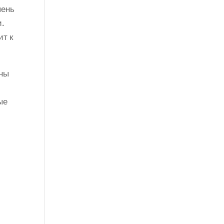
пень
и.
ит к
ены
ые