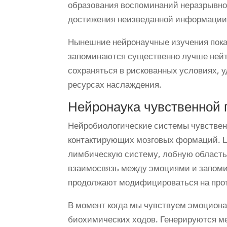
образования воспоминаний неразрывно
достижения неизведанной информации
Нынешние нейронаучные изучения пок
запоминаются существенно лучше ней
сохраняться в рискованных условиях, 
ресурсах наслаждения.
Нейронаука чувственной 
Нейробиологические системы чувствен
контактирующих мозговых формаций. 
лимбическую систему, лобную область 
взаимосвязь между эмоциями и запоми
продолжают модифицироваться на прот
В момент когда мы чувствуем эмоциона
биохимических ходов. Генерируются ме