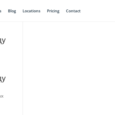
s
Blog
Locations
Pricing
Contact
ду
ду
ых