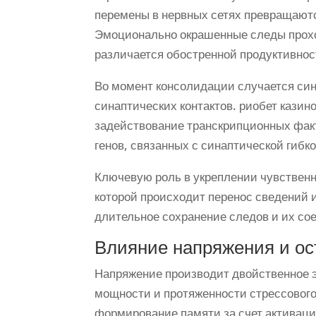
перемены в нервных сетях превращают
Эмоционально окрашенные следы прохо
различается обостренной продуктивнос
Во момент консолидации случается син
синаптических контактов. риобет кази
задействование транскрипционных факт
генов, связанных с синаптической гибк
Ключевую роль в укреплении чувственн
которой происходит перенос сведений и
длительное сохранение следов и их со
Влияние напряжения и ос
Напряжение производит двойственное э
мощности и протяженности стрессового
формирование памяти за счет активаци