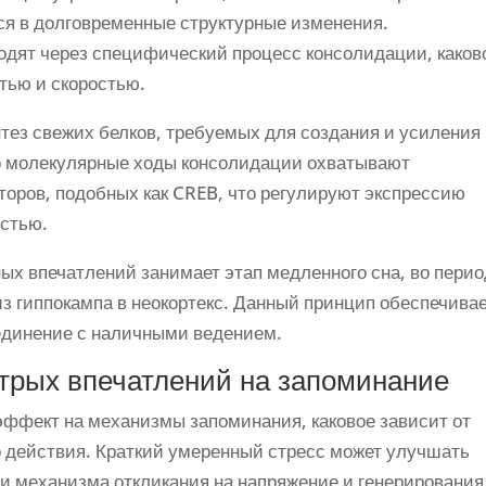
ся в долговременные структурные изменения.
дят через специфический процесс консолидации, каков
тью и скоростью.
тез свежих белков, требуемых для создания и усиления
но молекулярные ходы консолидации охватывают
оров, подобных как CREB, что регулируют экспрессию
остью.
ых впечатлений занимает этап медленного сна, во перио
з гиппокампа в неокортекс. Данный принцип обеспечива
единение с наличными ведением.
трых впечатлений на запоминание
ффект на механизмы запоминания, каковое зависит от
 действия. Краткий умеренный стресс может улучшать
и механизма откликания на напряжение и генерирования