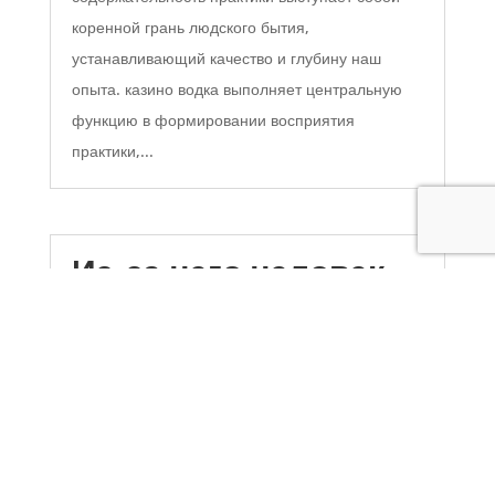
коренной грань людского бытия,
устанавливающий качество и глубину наш
опыта. казино водка выполняет центральную
функцию в формировании восприятия
практики,...
Из-за чего человек
обожествляют
ситуации, где многое
зависит от везения
by
auditwpmedia auditwpmedia
|
Jan
13, 2026
Из-за чего человек обожествляют ситуации, где