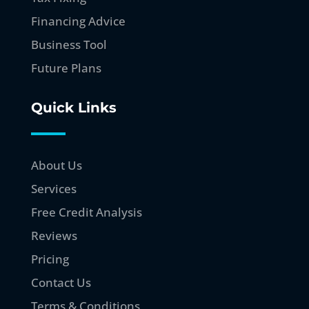
Financing Advice
Business Tool
Future Plans
Quick Links
About Us
Services
Free Credit Analysis
Reviews
Pricing
Contact Us
Terms & Conditions