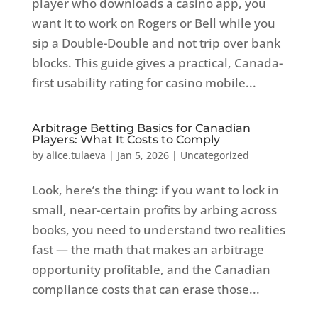
player who downloads a casino app, you
want it to work on Rogers or Bell while you
sip a Double-Double and not trip over bank
blocks. This guide gives a practical, Canada-
first usability rating for casino mobile...
Arbitrage Betting Basics for Canadian
Players: What It Costs to Comply
by
alice.tulaeva
|
Jan 5, 2026
|
Uncategorized
Look, here’s the thing: if you want to lock in
small, near-certain profits by arbing across
books, you need to understand two realities
fast — the math that makes an arbitrage
opportunity profitable, and the Canadian
compliance costs that can erase those...