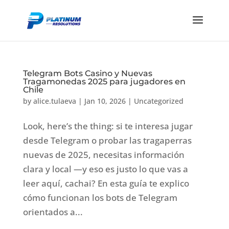
Telegram Bots Casino y Nuevas
Tragamonedas 2025 para jugadores en
Chile
by
alice.tulaeva
|
Jan 10, 2026
|
Uncategorized
Look, here’s the thing: si te interesa jugar
desde Telegram o probar las tragaperras
nuevas de 2025, necesitas información
clara y local —y eso es justo lo que vas a
leer aquí, cachai? En esta guía te explico
cómo funcionan los bots de Telegram
orientados a...